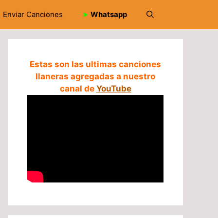
Enviar Canciones
➤
Whatsapp
Estas son las ultimas canciones
llaneras agregadas a nuestro
canal de
YouTube