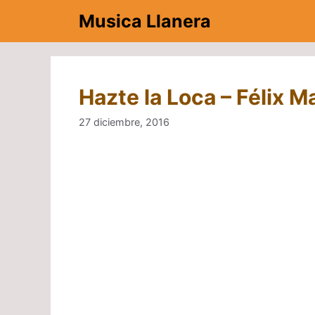
Saltar
Musica Llanera
al
contenido
Hazte la Loca – Félix 
27 diciembre, 2016