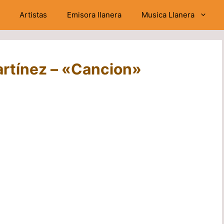
Artistas
Emisora llanera
Musica Llanera
Martínez – «Cancion»