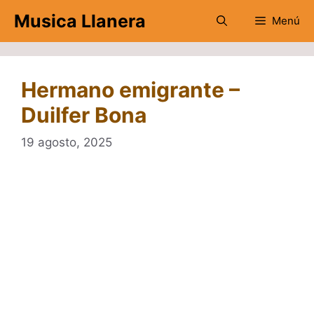
Saltar
Musica Llanera
Menú
al
contenido
Hermano emigrante –
Duilfer Bona
19 agosto, 2025