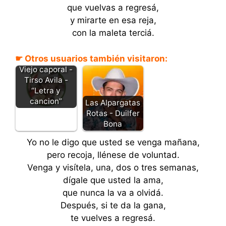
que vuelvas a regresá,
y mirarte en esa reja,
con la maleta terciá.
☛ Otros usuarios también visitaron:
Viejo caporal -
Tirso Avila -
“Letra y
cancion”
Las Alpargatas
Rotas - Duilfer
Bona
Yo no le digo que usted se venga mañana,
pero recoja, llénese de voluntad.
Venga y visítela, una, dos o tres semanas,
dígale que usted la ama,
que nunca la va a olvidá.
Después, si te da la gana,
te vuelves a regresá.