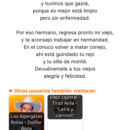
y tuvimos que gastá,
porque es mejor está limpio
pero sin enfermedad.
Por eso hermano, regresa pronto mi viejo,
y te aconsejo trabajar en hermandad.
En el conuco volver a matar conejo,
ahí está guindado tu rejo
y tu silla de montá.
Devuélvemele a tus viejos
alegría y felicidad.
☛ Otros usuarios también visitaron:
Viejo caporal -
Tirso Avila -
“Letra y
cancion”
Las Alpargatas
Rotas - Duilfer
Bona