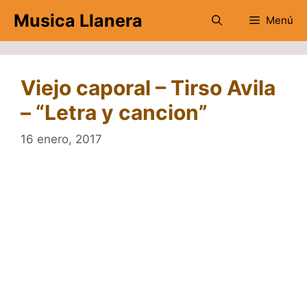
Saltar
Musica Llanera
Menú
al
contenido
Viejo caporal – Tirso Avila
– “Letra y cancion”
16 enero, 2017