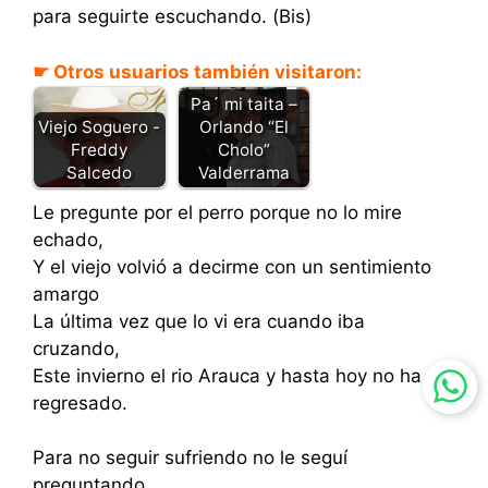
para seguirte escuchando. (Bis)
☛ Otros usuarios también visitaron:
Pa´ mi taita –
Viejo Soguero -
Orlando “El
Freddy
Cholo”
Salcedo
Valderrama
Le pregunte por el perro porque no lo mire
echado,
Y el viejo volvió a decirme con un sentimiento
amargo
La última vez que lo vi era cuando iba
cruzando,
Este invierno el rio Arauca y hasta hoy no ha
regresado.
Para no seguir sufriendo no le seguí
preguntando