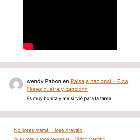
wendy Pabon
en
Paisaje nacional – Elda
Florez «Letra y canción»
Es muy bonita y me sirvió para la tarea
No llores mamá – José Arévalo
Si tú más nunca regresas – Vitico Castillo