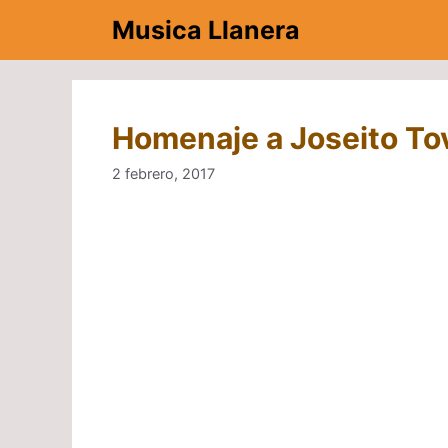
Saltar
Musica Llanera
al
contenido
Homenaje a Joseito Tov
2 febrero, 2017