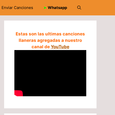
Enviar Canciones
➤
Whatsapp
Estas son las ultimas canciones
llaneras agregadas a nuestro
canal de
YouTube