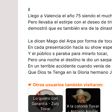
II
Llego a Valencia el año 75 siendo el muc
Pero llevaba el estirpe con el deseo de tr
demostró que es también era de la dinastí
Le dicen Mago del Arpa por forma de toc
En cada presentación hacía su show espe
Y el público s paraba para mirarlo tocar,
Pero una noche el destino le dio un sarp
En un terrible accidente cuando venía de 
Que Dios te Tenga en la Gloria hermano J
☛ Otros usuarios también visitaron:
Lo quiero con
Garantía - Zuly
A la colonia Tovar
Tovar
- Antonio Aguilar