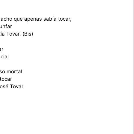
hacho que apenas sabía tocar,
iunfar
a Tovar. (Bis)
ar
cial
aso mortal
tocar
osé Tovar.