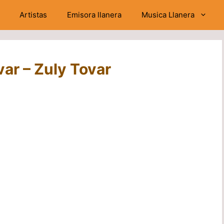
Artistas
Emisora llanera
Musica Llanera
ar – Zuly Tovar