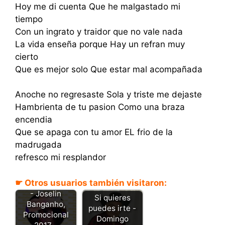
Hoy me di cuenta Que he malgastado mi
tiempo
Con un ingrato y traidor que no vale nada
La vida enseña porque Hay un refran muy
cierto
Que es mejor solo Que estar mal acompañada
Anoche no regresaste Sola y triste me dejaste
Hambrienta de tu pasion Como una braza
encendia
Que se apaga con tu amor EL frio de la
madrugada
refresco mi resplandor
☛ Otros usuarios también visitaron:
A solas contigo
- Joselin
Si quieres
Banganho,
puedes irte -
Promocional
Domingo