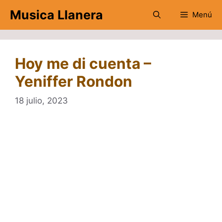
Saltar
Musica Llanera
Menú
al
contenido
Hoy me di cuenta –
Yeniffer Rondon
18 julio, 2023