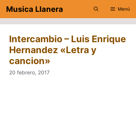
Saltar
Musica Llanera
Menú
al
contenido
Intercambio – Luis Enrique
Hernandez «Letra y
cancion»
20 febrero, 2017