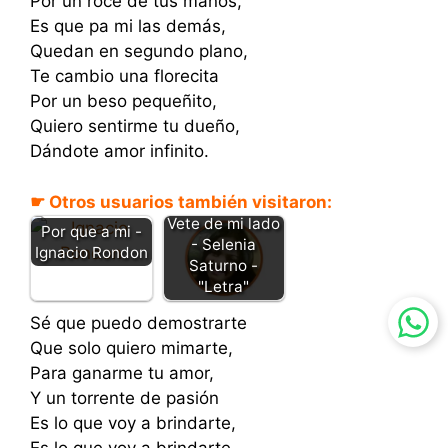
Por un roce de tus manos,
Es que pa mi las demás,
Quedan en segundo plano,
Te cambio una florecita
Por un beso pequeñito,
Quiero sentirme tu dueño,
Dándote amor infinito.
☛ Otros usuarios también visitaron:
Vete de mi lado
Por que a mi -
- Selenia
Ignacio Rondon
Saturno -
"Letra"
Sé que puedo demostrarte
Que solo quiero mimarte,
Para ganarme tu amor,
Y un torrente de pasión
Es lo que voy a brindarte,
Es lo que voy a brindarte,