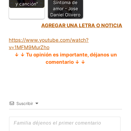
Síntoma de
y canción"
amor - Jose
Daniel Olivero
AGREGAR UNA LETRA O NOTICIA
https://www.youtube.com/watch?
v=1MFM9MurZho
↓ ↓ Tu opinión es importante, déjanos un
comentario ↓ ↓
Suscribir