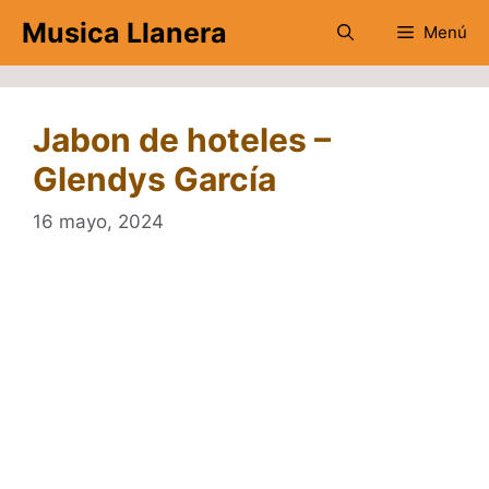
Saltar
Musica Llanera
Menú
al
contenido
Jabon de hoteles –
Glendys García
16 mayo, 2024