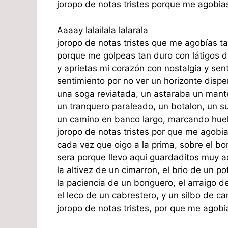
joropo de notas tristes porque me agobias
Aaaay lalailala lalarala
joropo de notas tristes que me agobías t
porque me golpeas tan duro con látigos 
y aprietas mi corazón con nostalgia y sen
sentimiento por no ver un horizonte dispe
una soga reviatada, un astaraba un mant
un tranquero paraleado, un botalon, un s
un camino en banco largo, marcando huel
joropo de notas tristes por que me agobi
cada vez que oigo a la prima, sobre el b
sera porque llevo aqui guardaditos muy a
la altivez de un cimarron, el brio de un p
la paciencia de un bonguero, el arraigo d
el leco de un cabrestero, y un silbo de c
joropo de notas tristes, por que me agobi