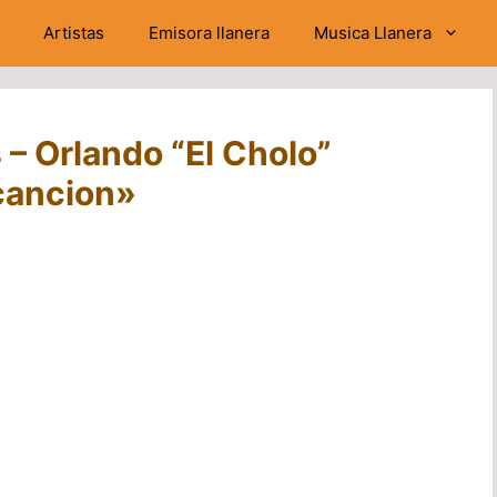
Artistas
Emisora llanera
Musica Llanera
 – Orlando “El Cholo”
 cancion»