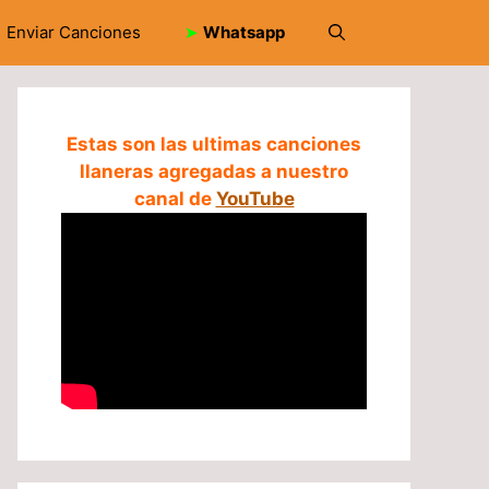
Enviar Canciones
➤
Whatsapp
Estas son las ultimas canciones
llaneras agregadas a nuestro
canal de
YouTube