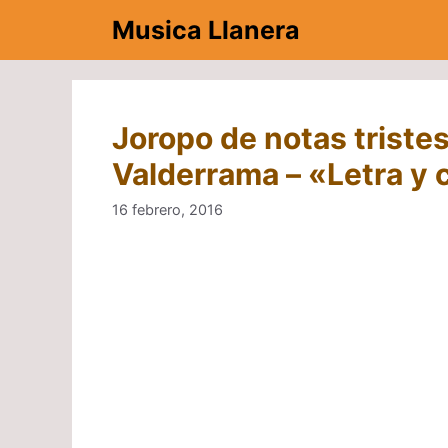
Saltar
Musica Llanera
al
contenido
Joropo de notas tristes
Valderrama – «Letra y
16 febrero, 2016