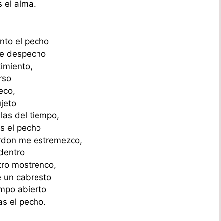
 el alma.
anto el pecho
de despecho
timiento,
rso
eco,
ujeto
las del tiempo,
as el pecho
ordon me estremezco,
dentro
otro mostrenco,
e un cabresto
ampo abierto
as el pecho.