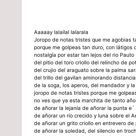
Aaaaay lalailal lalarala
Joropo de notas tristes que me agobias t
porque me golpeas tan duro, con látigos 
nostalgía por estar tan lejos del rio Pauto
del pitio del toro criollo del relincho de po
del crujio del araguato sobre la palma sa
del trillo del gavilan aminorando distancia
de la soga, los aperos, del mandador y l
joropo de notas tristes porque me golpeas
no ves que ya esta marchita de tanto año
de añorar la lejanía de añorar la punta e´
de añorar un río crecido y luna sobre el A
de añorar un grito criollo en entrevero de
de añorar la soledad, del silencio en troc