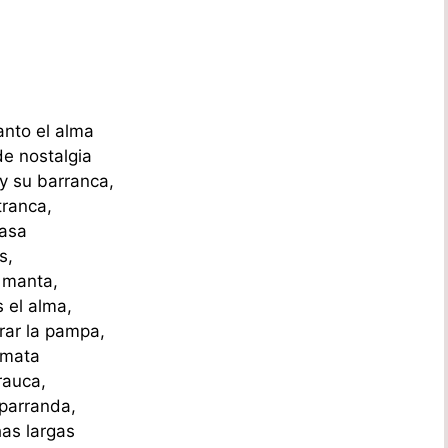
anto el alma
de nostalgia
 y su barranca,
tranca,
rasa
s,
a manta,
 el alma,
rar la pampa,
 mata
rauca,
 parranda,
has largas