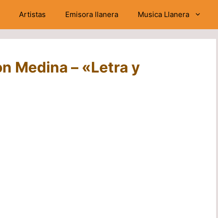
Artistas
Emisora llanera
Musica Llanera
n Medina – «Letra y