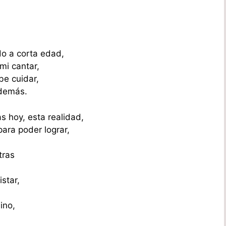
do a corta edad,
mi cantar,
be cuidar,
 demás.
s hoy, esta realidad,
para poder lograr,
tras
star,
ino,