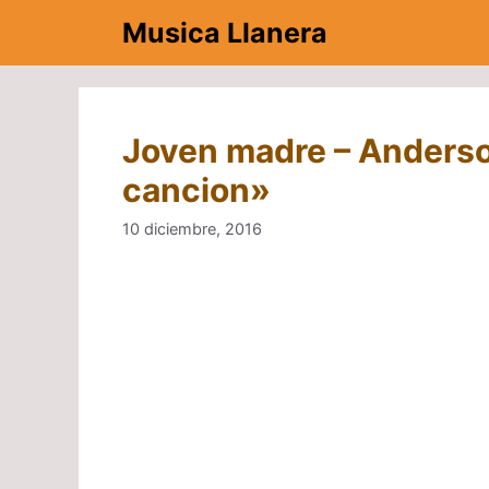
Saltar
Musica Llanera
al
contenido
Joven madre – Anderso
cancion»
10 diciembre, 2016