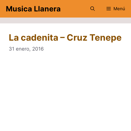
Saltar
Musica Llanera
Menú
al
contenido
La cadenita – Cruz Tenepe
31 enero, 2016