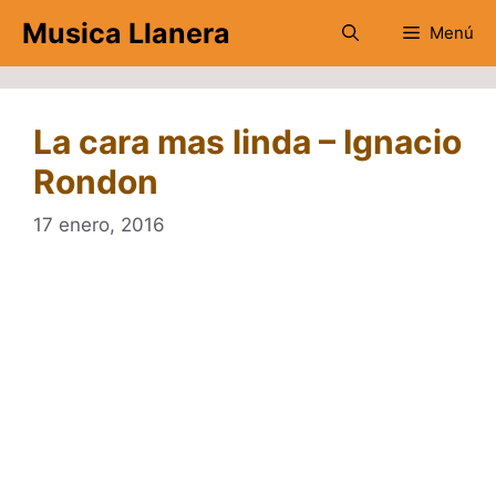
Saltar
Musica Llanera
Menú
al
contenido
La cara mas linda – Ignacio
Rondon
17 enero, 2016