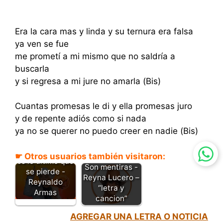
Era la cara mas y linda y su ternura era falsa
ya ven se fue
me prometí a mi mismo que no saldría a
buscarla
y si regresa a mi jure no amarla (Bis)
Cuantas promesas le di y ella promesas juro
y de repente adiós como si nada
ya no se querer no puedo creer en nadie (Bis)
La esperanza
☛ Otros usuarios también visitaron:
es lo ultimo que
Son mentiras -
se pierde -
Reyna Lucero –
Reynaldo
“letra y
Armas
cancion”
AGREGAR UNA LETRA O NOTICIA