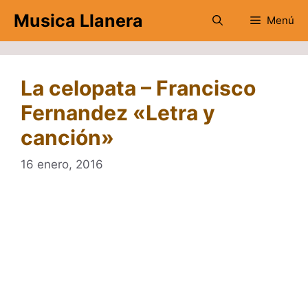
Saltar
Musica Llanera
Menú
al
contenido
La celopata – Francisco
Fernandez «Letra y
canción»
16 enero, 2016