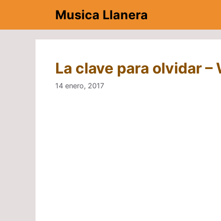
Saltar
Musica Llanera
al
contenido
La clave para olvidar – 
14 enero, 2017