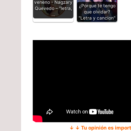
veneno - Nagzary
¿Porque te tengo
Quevedo – “letra,
que olvidar?
…
"Letra y cancion"
↓ ↓ Tu opinión es impor