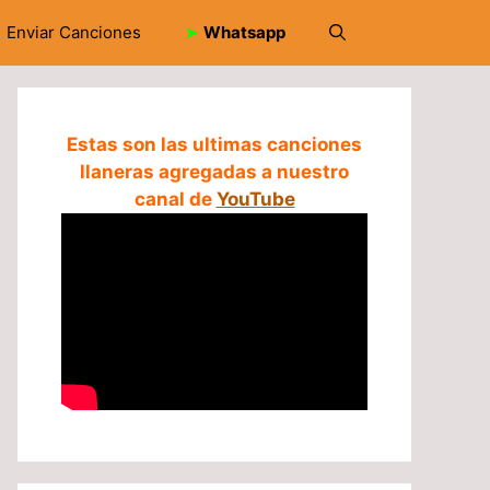
Enviar Canciones
➤
Whatsapp
Estas son las ultimas canciones
llaneras agregadas a nuestro
canal de
YouTube