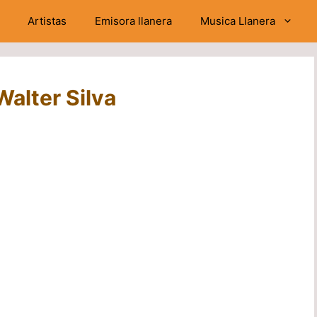
Artistas
Emisora llanera
Musica Llanera
Walter Silva