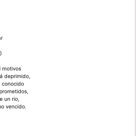
ar
)
l motivos
tá deprimido,
o conocido
 prometidos,
e un rio,
po vencido.