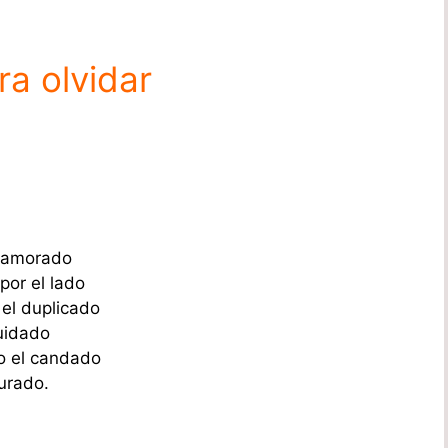
ra olvidar
enamorado
por el lado
 el duplicado
uidado
o el candado
urado.