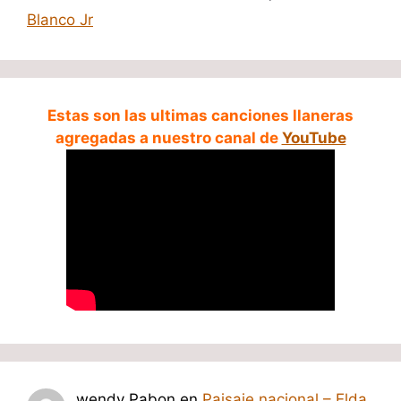
Blanco Jr
Estas son las ultimas canciones llaneras
agregadas a nuestro canal de
YouTube
wendy Pabon
en
Paisaje nacional – Elda