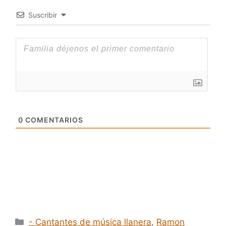
Suscribir
0
COMENTARIOS
Categorías
- Cantantes de música llanera
,
Ramon