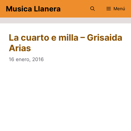
Saltar
Musica Llanera
Menú
al
contenido
La cuarto e milla – Grisaida
Arias
16 enero, 2016