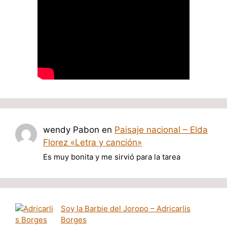
wendy Pabon
en
Paisaje nacional – Elda
Florez «Letra y canción»
Es muy bonita y me sirvió para la tarea
Soy la Barbie del Joropo – Adricarlis
Borges