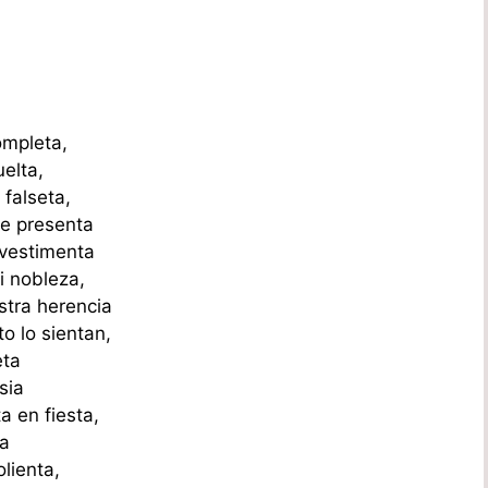
ompleta,
uelta,
falseta,
se presenta
 vestimenta
i nobleza,
stra herencia
o lo sientan,
eta
esia
a en fiesta,
za
lienta,