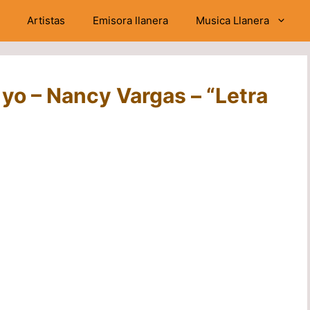
Artistas
Emisora llanera
Musica Llanera
 yo – Nancy Vargas – “Letra