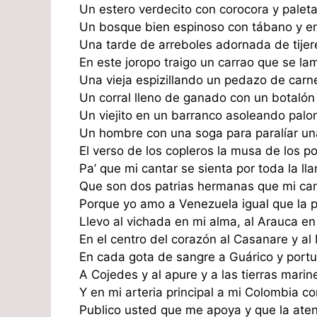
Un estero verdecito con corocora y palet
Un bosque bien espinoso con tábano y en
Una tarde de arreboles adornada de tijer
En este joropo traigo un carrao que se la
Una vieja espizillando un pedazo de carn
Un corral lleno de ganado con un botalón
Un viejito en un barranco asoleando pal
Un hombre con una soga para paralíar un
El verso de los copleros la musa de los p
Pa’ que mi cantar se sienta por toda la l
Que son dos patrias hermanas que mi can
Porque yo amo a Venezuela igual que la p
Llevo al vichada en mi alma, al Arauca e
En el centro del corazón al Casanare y al
En cada gota de sangre a Guárico y port
A Cojedes y al apure y a las tierras marin
Y en mi arteria principal a mi Colombia c
Publico usted que me apoya y que la ate