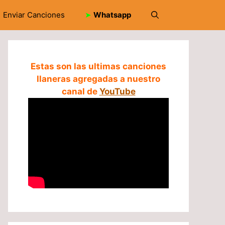
Enviar Canciones
➤
Whatsapp
Estas son las ultimas canciones
llaneras agregadas a nuestro
canal de
YouTube