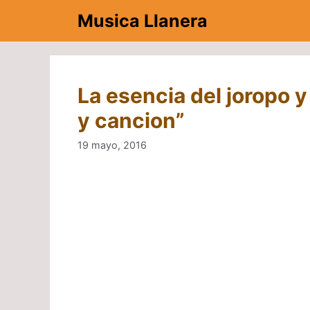
Saltar
Musica Llanera
al
contenido
La esencia del joropo y
y cancion”
19 mayo, 2016