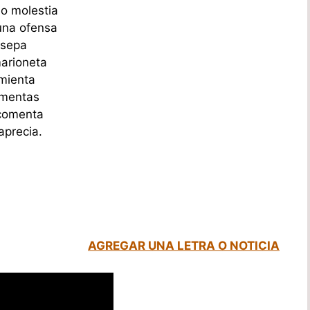
o molestia
una ofensa
 sepa
marioneta
imienta
ormentas
 comenta
aprecia.
AGREGAR UNA LETRA O NOTICIA