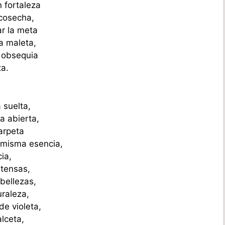
 fortaleza
 cosecha,
r la meta
a maleta,
a obsequia
ta.
 suelta,
a abierta,
arpeta
 misma esencia,
cia,
xtensas,
bellezas,
uraleza,
e violeta,
lceta,