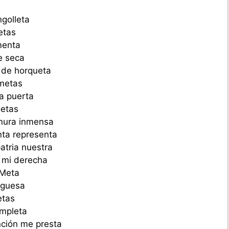
a
golleta
etas
menta
e seca
 de horqueta
ometas
a puerta
oetas
lanura inmensa
ta representa
atria nuestra
n mi derecha
 Meta
uguesa
etas
ompleta
nción me presta