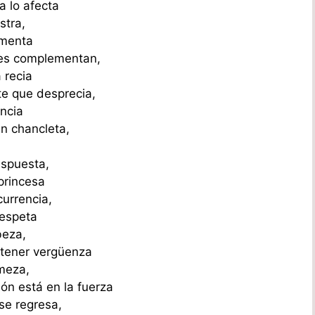
 lo afecta
stra,
imenta
tres complementan,
 recia
e que desprecia,
encia
in chancleta,
espuesta,
princesa
currencia,
respeta
beza,
 tener vergüenza
meza,
ón está en la fuerza
se regresa,