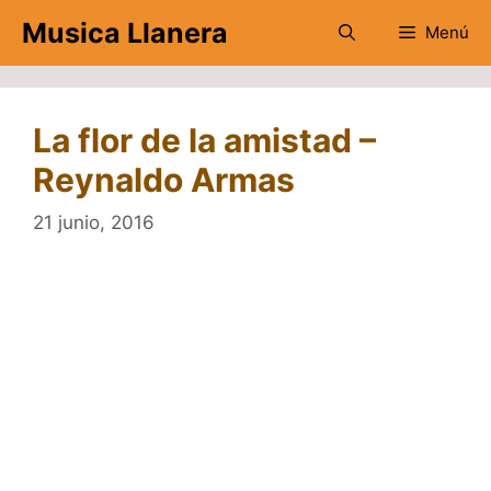
Saltar
Musica Llanera
Menú
al
contenido
La flor de la amistad –
Reynaldo Armas
21 junio, 2016