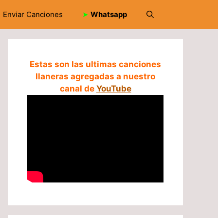
Enviar Canciones
➤
Whatsapp
Estas son las ultimas canciones
llaneras agregadas a nuestro
canal de
YouTube