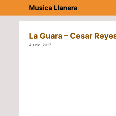
Saltar
Musica Llanera
al
contenido
La Guara – Cesar Reyes
4 junio, 2017