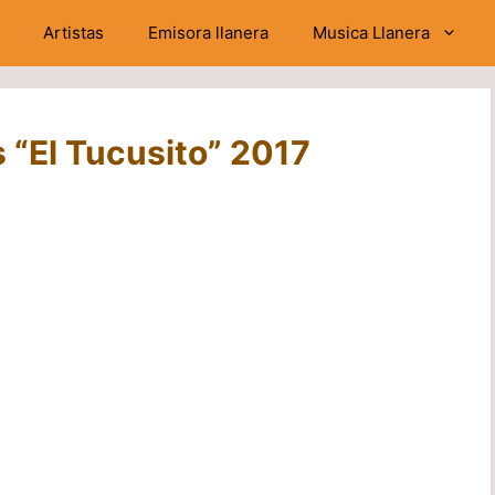
Artistas
Emisora llanera
Musica Llanera
 “El Tucusito” 2017