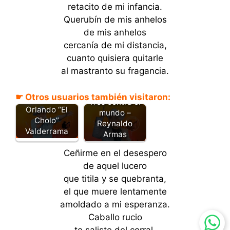
retacito de mi infancia.
Querubín de mis anhelos
de mis anhelos
cercanía de mi distancia,
cuanto quisiera quitarle
al mastranto su fragancia.
Caballo rucio
☛ Otros usuarios también visitaron:
caballo -
Tres contra el
Orlando “El
mundo –
Cholo”
Reynaldo
Valderrama
Armas
Ceñirme en el desespero
de aquel lucero
que titila y se quebranta,
el que muere lentamente
amoldado a mi esperanza.
Caballo rucio