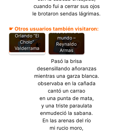
cuando fui a cerrar sus ojos
le brotaron sendas lágrimas.
Caballo rucio
☛ Otros usuarios también visitaron:
caballo -
Tres contra el
Orlando “El
mundo –
Cholo”
Reynaldo
Valderrama
Armas
Pasó la brisa
desensillando añoranzas
mientras una garza blanca.
observaba en la cañada
cantó un carrao
en una punta de mata,
y una triste paraulata
enmudeció la sabana.
En las arenas del río
mi rucio moro,