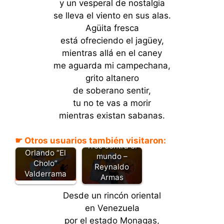
y un vesperal de nostalgia
se lleva el viento en sus alas.
Agüita fresca
está ofreciendo el jagüey,
mientras allá en el caney
me aguarda mi campechana,
grito altanero
de soberano sentir,
tu no te vas a morir
mientras existan sabanas.
Caballo rucio
☛ Otros usuarios también visitaron:
caballo -
Tres contra el
Orlando “El
mundo –
Cholo”
Reynaldo
Valderrama
Armas
Desde un rincón oriental
en Venezuela
por el estado Monagas,