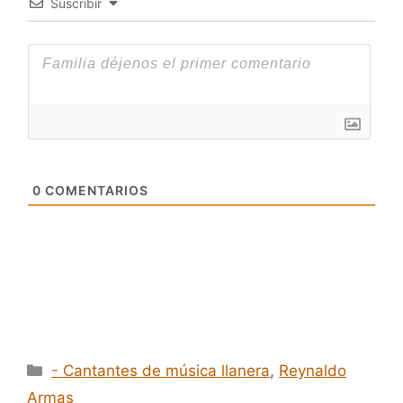
Suscribir
0
COMENTARIOS
Categorías
- Cantantes de música llanera
,
Reynaldo
Armas