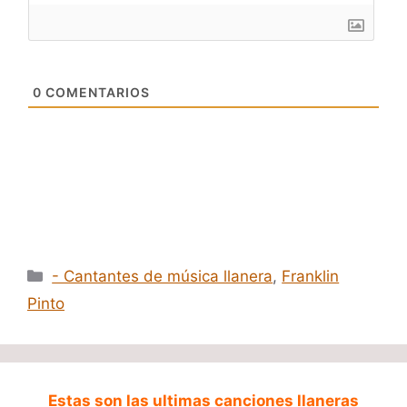
0
COMENTARIOS
Categorías
- Cantantes de música llanera
,
Franklin
Pinto
Estas son las ultimas canciones llaneras