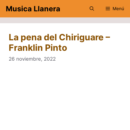
Saltar
Musica Llanera
Menú
al
contenido
La pena del Chiriguare –
Franklin Pinto
26 noviembre, 2022