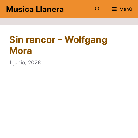
Saltar
Musica Llanera
Menú
al
contenido
Sin rencor – Wolfgang
Mora
1 junio, 2026