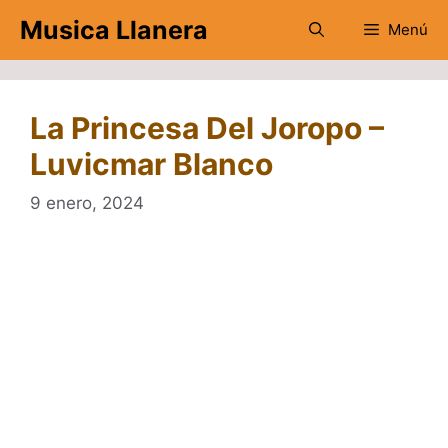
Saltar
Musica Llanera
Menú
al
contenido
La Princesa Del Joropo –
Luvicmar Blanco
9 enero, 2024