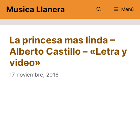
Saltar
Musica Llanera
Menú
al
contenido
La princesa mas linda –
Alberto Castillo – «Letra y
video»
17 noviembre, 2016