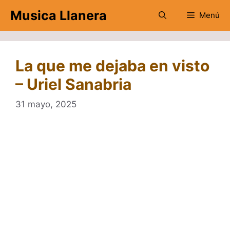
Saltar
Musica Llanera
Menú
al
contenido
La que me dejaba en visto
– Uriel Sanabria
31 mayo, 2025