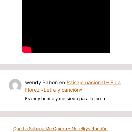
wendy Pabon
en
Paisaje nacional – Elda
Florez «Letra y canción»
Es muy bonita y me sirvió para la tarea
Que La Sabana Me Quiera – Norelkys Rondón