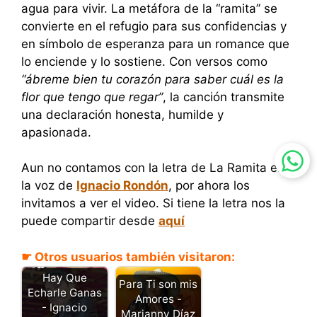
agua para vivir. La metáfora de la “ramita” se
convierte en el refugio para sus confidencias y
en símbolo de esperanza para un romance que
lo enciende y lo sostiene. Con versos como
“ábreme bien tu corazón para saber cuál es la
flor que tengo que regar”
, la canción transmite
una declaración honesta, humilde y
apasionada.
Aun no contamos con la letra de La Ramita en
la voz de
Ignacio Rondón
, por ahora los
invitamos a ver el video. Si tiene la letra nos la
puede compartir desde
aquí
☛ Otros usuarios también visitaron:
Hay Que
Para Ti son mis
Echarle Ganas
Amores -
- Ignacio
Marianny Díaz