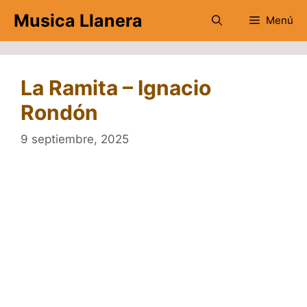
Saltar
Musica Llanera
Menú
al
contenido
La Ramita – Ignacio
Rondón
9 septiembre, 2025