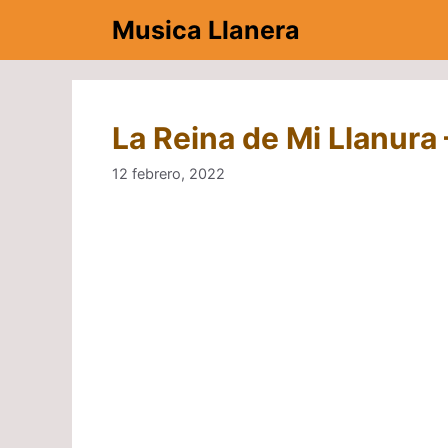
Saltar
Musica Llanera
al
contenido
La Reina de Mi Llanura 
12 febrero, 2022