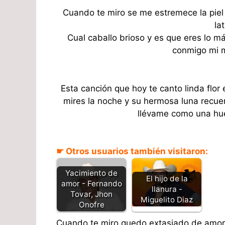
Cuando te miro se me estremece la piel 
la
Cual caballo brioso y es que eres lo 
conmigo mi m
Esta canción que hoy te canto linda flo
mires la noche y su hermosa luna recue
llévame como una hue
☛ Otros usuarios también visitaron:
Yacimiento de
El hijo de la
amor - Fernando
llanura -
Tovar, Jhon
Miguelito Diaz
Onofre
Cuando te miro quedo extasiado de amor y