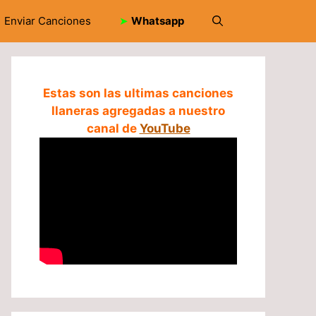
Enviar Canciones
➤
Whatsapp
Estas son las ultimas canciones
llaneras agregadas a nuestro
canal de
YouTube