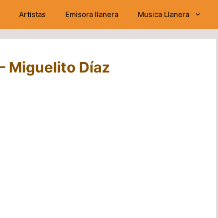
Artistas
Emisora llanera
Musica Llanera
– Miguelito Díaz