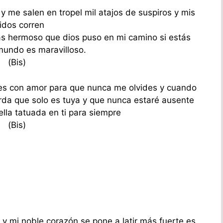
y me salen en tropel mil atajos de suspiros y mis
tidos corren
más hermoso que dios puso en mi camino si estás
undo es maravilloso.
(Bis)
r es con amor para que nunca me olvides y cuando
rda que solo es tuya y que nunca estaré ausente
lla tatuada en ti para siempre
(Bis)
 mi noble corazón se pone a latir más fuerte es