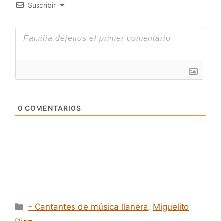
Suscribir
0
COMENTARIOS
Categorías
- Cantantes de música llanera
,
Miguelito