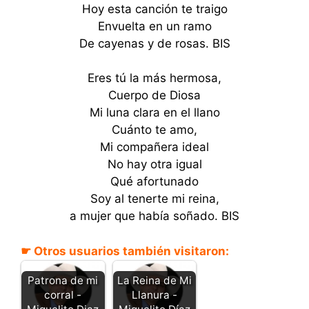
Hoy esta canción te traigo
Envuelta en un ramo
De cayenas y de rosas. BIS
Eres tú la más hermosa,
Cuerpo de Diosa
Mi luna clara en el llano
Cuánto te amo,
Mi compañera ideal
No hay otra igual
Qué afortunado
Soy al tenerte mi reina,
a mujer que había soñado. BIS
☛ Otros usuarios también visitaron:
Patrona de mi
La Reina de Mi
corral -
Llanura -