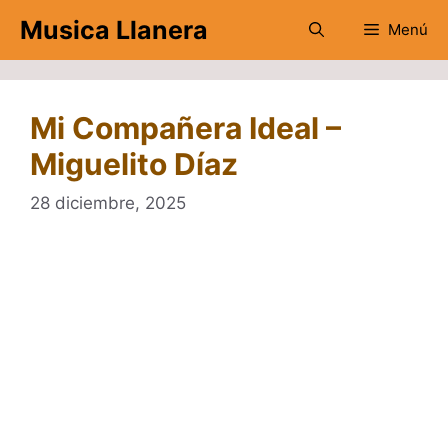
Saltar
Musica Llanera
Menú
al
contenido
Mi Compañera Ideal –
Miguelito Díaz
28 diciembre, 2025