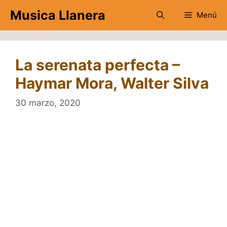
Saltar
Musica Llanera
Menú
al
contenido
La serenata perfecta –
Haymar Mora, Walter Silva
30 marzo, 2020