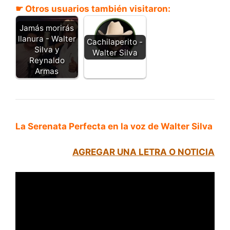
☛ Otros usuarios también visitaron:
Jamás morirás
llanura - Walter
Cachilaperito -
Silva y
Walter Silva
Reynaldo
Armas
La Serenata Perfecta en la voz de Walter Silva
AGREGAR UNA LETRA O NOTICIA