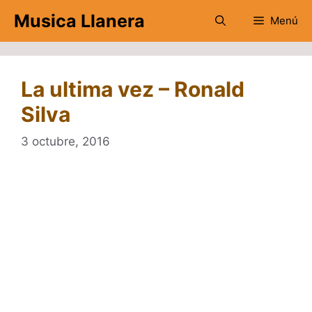
Saltar
Musica Llanera
Menú
al
contenido
La ultima vez – Ronald
Silva
3 octubre, 2016