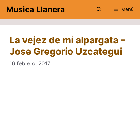
Saltar
Musica Llanera
Menú
al
contenido
La vejez de mi alpargata –
Jose Gregorio Uzcategui
16 febrero, 2017