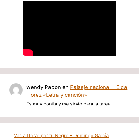
wendy Pabon
en
Paisaje nacional – Elda
Florez «Letra y canción»
Es muy bonita y me sirvió para la tarea
Vas a Llorar por tu Negro – Domingo García