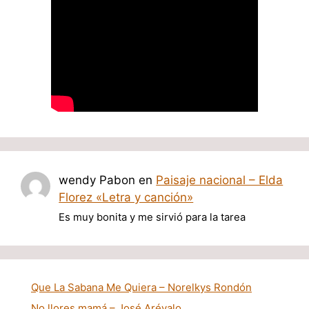
wendy Pabon
en
Paisaje nacional – Elda
Florez «Letra y canción»
Es muy bonita y me sirvió para la tarea
Que La Sabana Me Quiera – Norelkys Rondón
No llores mamá – José Arévalo