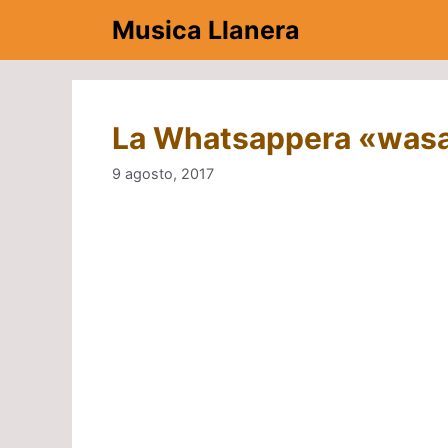
Saltar
Musica Llanera
al
contenido
La Whatsappera «wasa
9 agosto, 2017