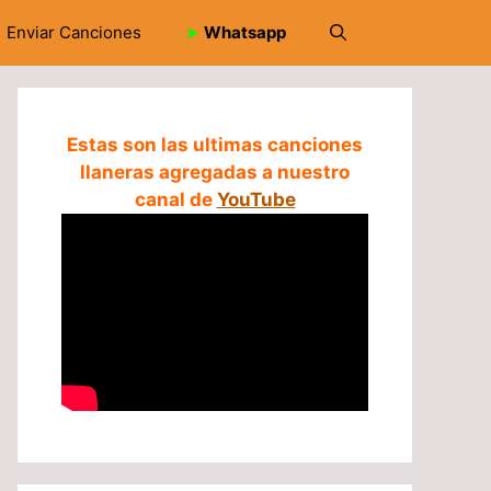
Enviar Canciones
➤
Whatsapp
Estas son las ultimas canciones
llaneras agregadas a nuestro
canal de
YouTube