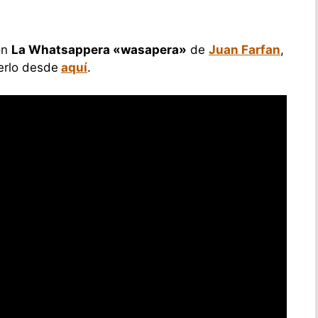
ón
La Whatsappera «wasapera»
de
Juan Farfan
,
cerlo desde
aquí
.