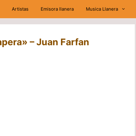
Artistas
Emisora llanera
Musica Llanera
pera» – Juan Farfan