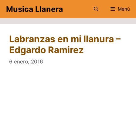
Saltar
Musica Llanera
Menú
al
contenido
Labranzas en mi llanura –
Edgardo Ramirez
6 enero, 2016