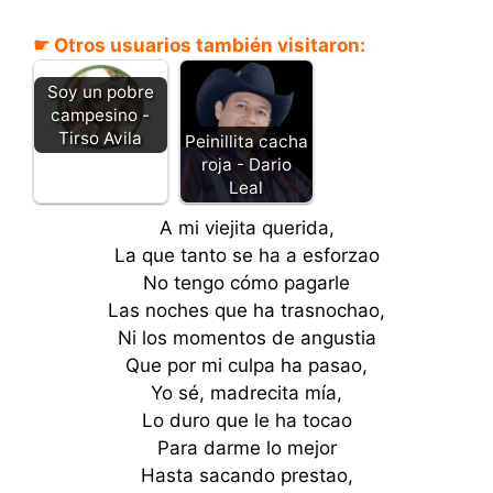
☛ Otros usuarios también visitaron:
Soy un pobre
campesino -
Tirso Avila
Peinillita cacha
roja - Dario
Leal
A mi viejita querida,
La que tanto se ha a esforzao
No tengo cómo pagarle
Las noches que ha trasnochao,
Ni los momentos de angustia
Que por mi culpa ha pasao,
Yo sé, madrecita mía,
Lo duro que le ha tocao
Para darme lo mejor
Hasta sacando prestao,