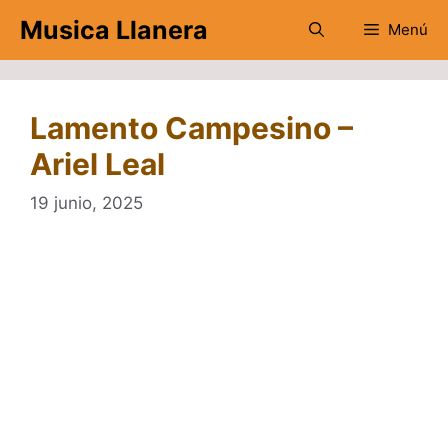
Saltar
Musica Llanera
Menú
al
contenido
Lamento Campesino –
Ariel Leal
19 junio, 2025