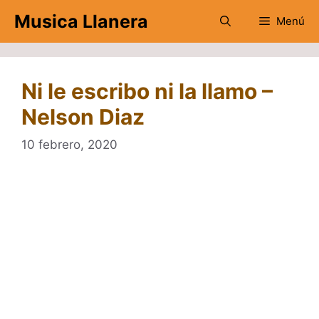
Saltar
Musica Llanera
Menú
al
contenido
Ni le escribo ni la llamo –
Nelson Diaz
10 febrero, 2020