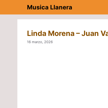
Saltar
Musica Llanera
al
contenido
Linda Morena – Juan V
16 marzo, 2026