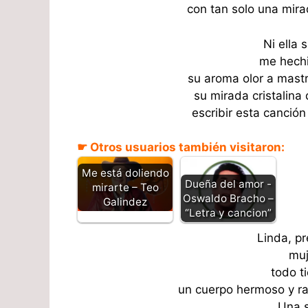
con tan solo una mirad
Ni ella 
me hechi
su aroma olor a mast
su mirada cristalina
escribir esta canción
☛ Otros usuarios también visitaron:
Me está doliendo
Dueña del amor -
mirarte – Teo
Oswaldo Bracho –
Galindez
“Letra y cancion”
Linda, p
muj
todo t
un cuerpo hermoso y ra
Una s