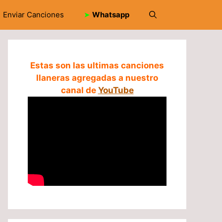
Enviar Canciones
➤
Whatsapp
Estas son las ultimas canciones
llaneras agregadas a nuestro
canal de
YouTube