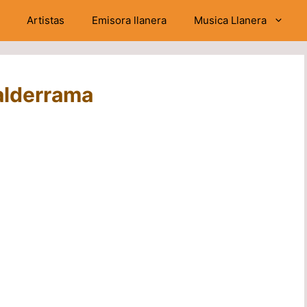
Artistas
Emisora llanera
Musica Llanera
alderrama