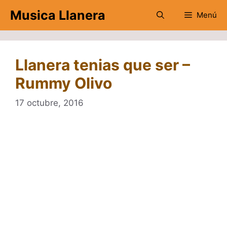
Saltar
Musica Llanera
Menú
al
contenido
Llanera tenias que ser –
Rummy Olivo
17 octubre, 2016