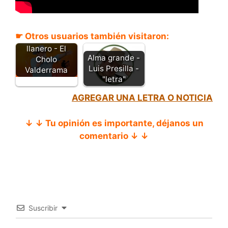
☛ Otros usuarios también visitaron:
Será que si soy
llanero - El
Alma grande -
Cholo
Luis Presilla -
Valderrama
"letra"
AGREGAR UNA LETRA O NOTICIA
↓ ↓ Tu opinión es importante, déjanos un
comentario ↓ ↓
Suscribir