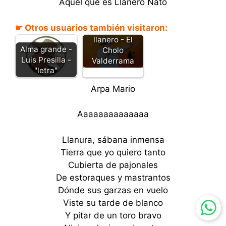
Aquel que es Llanero Nato
☛ Otros usuarios también visitaron:
Será que si soy
llanero - El
Alma grande -
Cholo
Luis Presilla -
Valderrama
"letra"
Arpa Mario
Aaaaaaaaaaaaaa
Llanura, sábana inmensa
Tierra que yo quiero tanto
Cubierta de pajonales
De estoraques y mastrantos
Dónde sus garzas en vuelo
Viste su tarde de blanco
Y pitar de un toro bravo