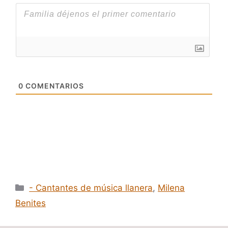
0
COMENTARIOS
Categorías
- Cantantes de música llanera
,
Milena
Benites