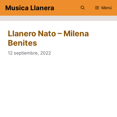
Saltar
Musica Llanera
Menú
al
contenido
Llanero Nato – Milena
Benites
12 septiembre, 2022