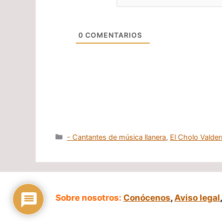
0
COMENTARIOS
Categorías
- Cantantes de música llanera
,
El Cholo Valde
Sobre nosotros:
Conócenos
,
Aviso legal