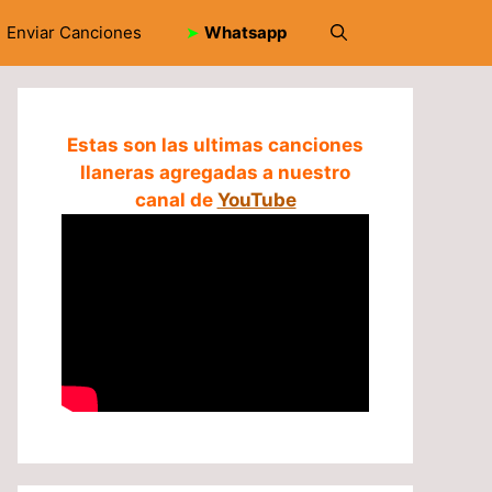
Enviar Canciones
➤
Whatsapp
Estas son las ultimas canciones
llaneras agregadas a nuestro
canal de
YouTube