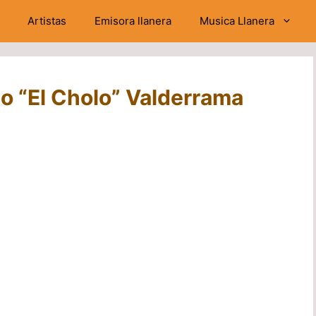
Artistas
Emisora llanera
Musica Llanera
do “El Cholo” Valderrama