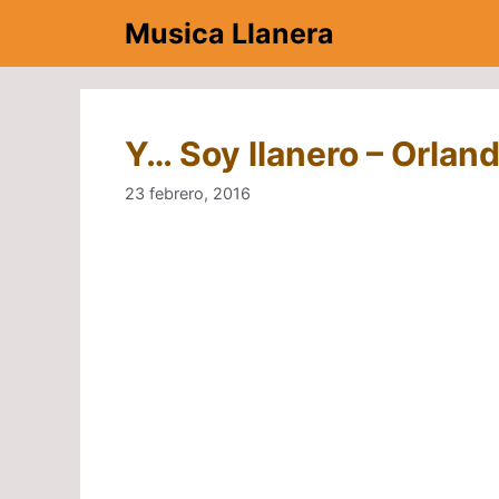
Saltar
Musica Llanera
al
contenido
Y… Soy llanero – Orlan
23 febrero, 2016