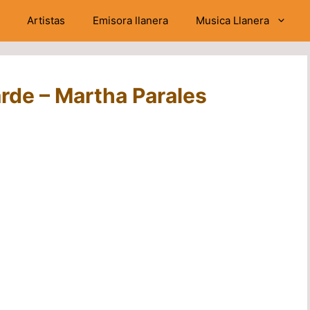
Artistas
Emisora llanera
Musica Llanera
arde – Martha Parales