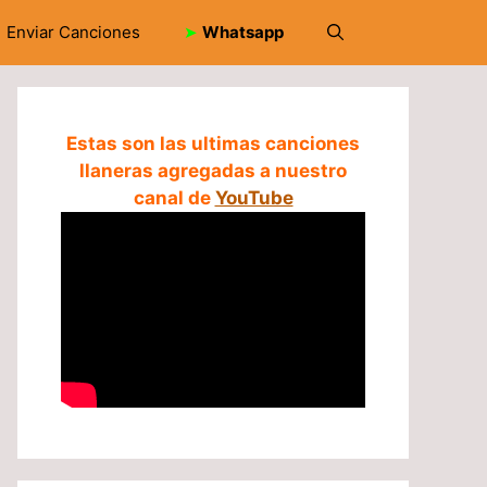
Enviar Canciones
➤
Whatsapp
Estas son las ultimas canciones
llaneras agregadas a nuestro
canal de
YouTube