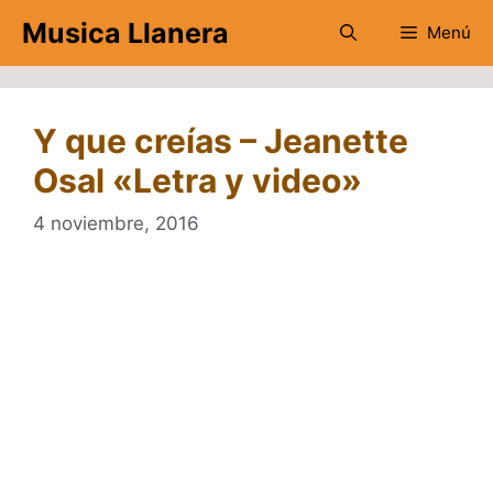
Saltar
Musica Llanera
Menú
al
contenido
Y que creías – Jeanette
Osal «Letra y video»
4 noviembre, 2016