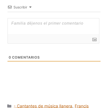
Suscribir
0
COMENTARIOS
Categorías
- Cantantes de música llanera
,
Francis