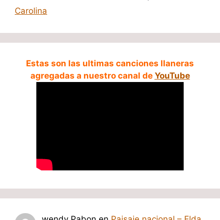
Carolina
Estas son las ultimas canciones llaneras
agregadas a nuestro canal de
YouTube
wendy Pabon
en
Paisaje nacional – Elda