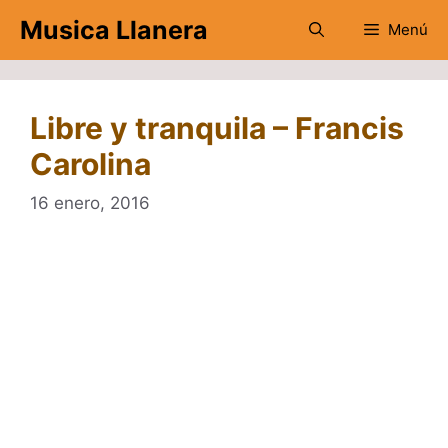
Saltar
Musica Llanera
Menú
al
contenido
Libre y tranquila – Francis
Carolina
16 enero, 2016