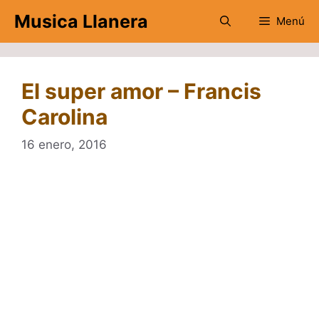
Saltar
Musica Llanera
Menú
al
contenido
El super amor – Francis
Carolina
16 enero, 2016