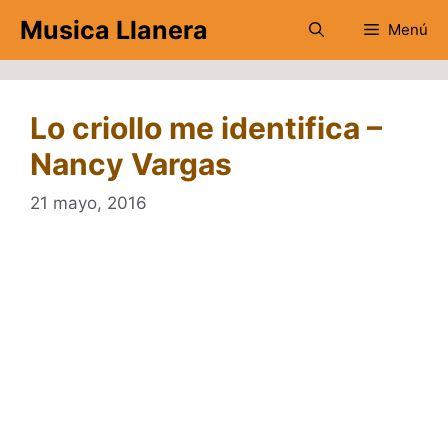
Saltar
Musica Llanera
Menú
al
contenido
Lo criollo me identifica –
Nancy Vargas
21 mayo, 2016