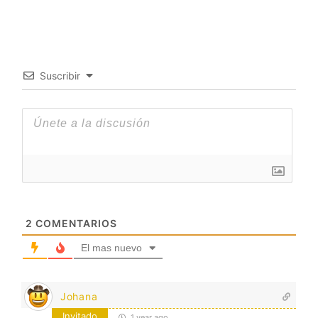
Suscribir
2
COMENTARIOS
El mas nuevo
Johana
Invitado
1 year ago