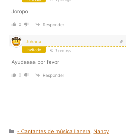
Joropo
0
Responder
Johana
Invitado
1 year ago
Ayudaaaa por favor
0
Responder
Categorías
- Cantantes de música llanera
,
Nancy