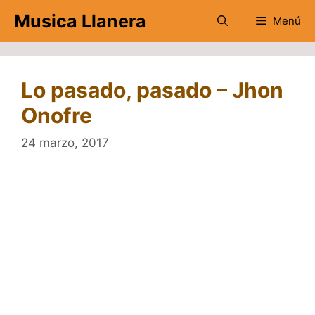
Saltar
Musica Llanera
Menú
al
contenido
Lo pasado, pasado – Jhon
Onofre
24 marzo, 2017