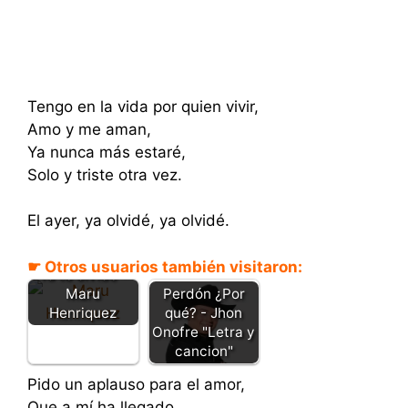
Tengo en la vida por quien vivir,
Amo y me aman,
Ya nunca más estaré,
Solo y triste otra vez.
El ayer, ya olvidé, ya olvidé.
☛ Otros usuarios también visitaron:
Ya te olvide -
Maru
Perdón ¿Por
Henriquez
qué? - Jhon
Onofre "Letra y
cancion"
Pido un aplauso para el amor,
Que a mí ha llegado,