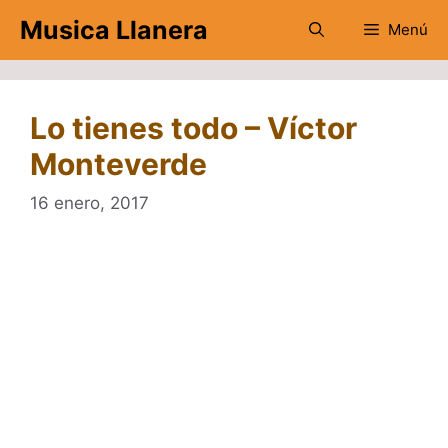
Saltar
Musica Llanera
Menú
al
contenido
Lo tienes todo – Víctor
Monteverde
16 enero, 2017