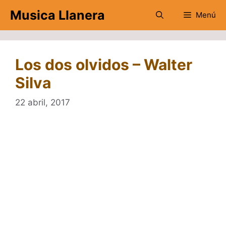
Saltar
Musica Llanera
Menú
al
contenido
Los dos olvidos – Walter
Silva
22 abril, 2017