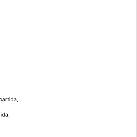
partida,
ida,