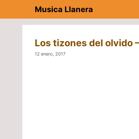
Saltar
Musica Llanera
al
contenido
Los tizones del olvido
12 enero, 2017