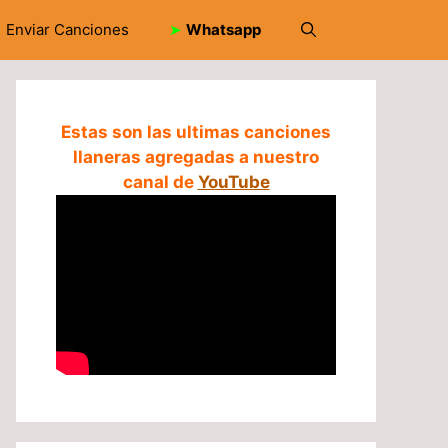
Enviar Canciones
➤
Whatsapp
Estas son las ultimas canciones
llaneras agregadas a nuestro
canal de
YouTube