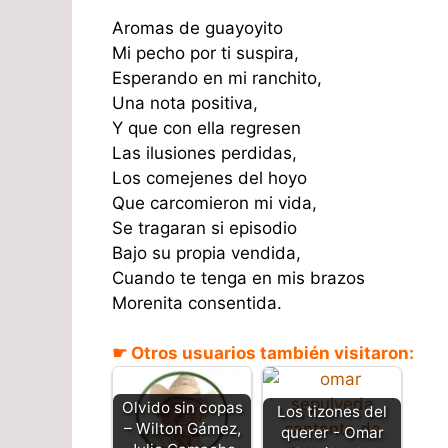
Aromas de guayoyito
Mi pecho por ti suspira,
Esperando en mi ranchito,
Una nota positiva,
Y que con ella regresen
Las ilusiones perdidas,
Los comejenes del hoyo
Que carcomieron mi vida,
Se tragaran si episodio
Bajo su propia vendida,
Cuando te tenga en mis brazos
Morenita consentida.
☛ Otros usuarios también visitaron:
Olvido sin copas
Los tizones del
– Wilton Gámez,
querer - Omar