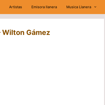
Artistas
Emisora llanera
Musica Llanera
 – Wilton Gámez