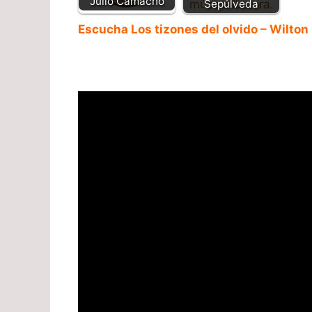
Julio Camacho
Sepúlveda
Escucha Los tizones del olvido – Wilto