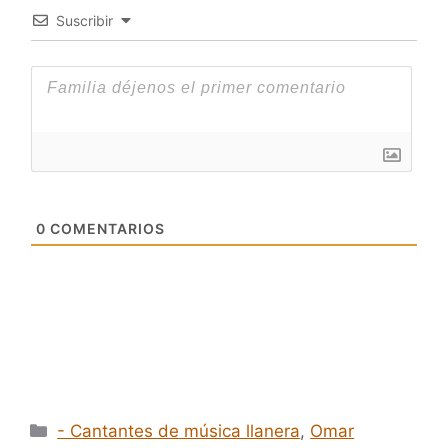
Suscribir
0
COMENTARIOS
Categorías
- Cantantes de música llanera
,
Omar