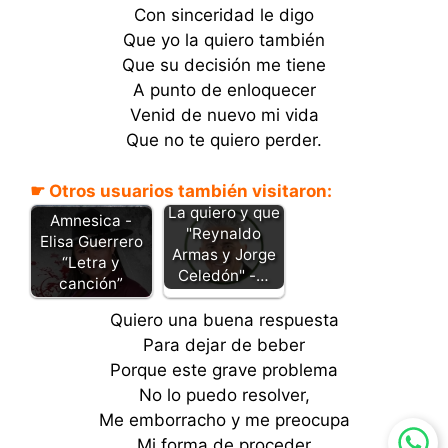
Con sinceridad le digo
Que yo la quiero también
Que su decisión me tiene
A punto de enloquecer
Venid de nuevo mi vida
Que no te quiero perder.
☛ Otros usuarios también visitaron:
La quiero y que
Amnesica -
"Reynaldo
Elisa Guerrero
Armas y Jorge
“Letra y
Celedón" -…
canción”
Quiero una buena respuesta
Para dejar de beber
Porque este grave problema
No lo puedo resolver,
Me emborracho y me preocupa
Mi forma de proceder