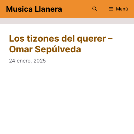
Saltar
Musica Llanera
Menú
al
contenido
Los tizones del querer –
Omar Sepúlveda
24 enero, 2025